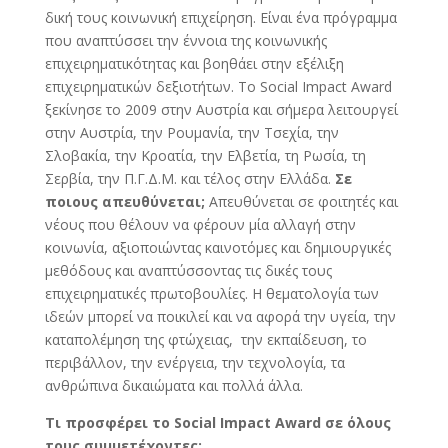
δική τους κοινωνική επιχείρηση. Είναι ένα πρόγραμμα
που αναπτύσσει την έννοια της κοινωνικής
επιχειρηματικότητας και βοηθάει στην εξέλιξη
επιχειρηματικών δεξιοτήτων. Το Social Impact Award
ξεκίνησε το 2009 στην Αυστρία και σήμερα λειτουργεί
στην Αυστρία, την Ρουμανία, την Τσεχία, την
Σλοβακία, την Κροατία, την Ελβετία, τη Ρωσία, τη
Σερβία, την Π.Γ.Δ.Μ. και τέλος στην Ελλάδα.
Σε
ποιους απευθύνεται;
Απευθύνεται σε φοιτητές και
νέους που θέλουν να φέρουν μία αλλαγή στην
κοινωνία, αξιοποιώντας καινοτόμες και δημιουργικές
μεθόδους και αναπτύσσοντας τις δικές τους
επιχειρηματικές πρωτοβουλίες. Η θεματολογία των
ιδεών μπορεί να ποικιλεί και να αφορά την υγεία, την
καταπολέμηση της φτώχειας, την εκπαίδευση, το
περιβάλλον, την ενέργεια, την τεχνολογία, τα
ανθρώπινα δικαιώματα και πολλά άλλα.
Τι προσφέρει το Social Impact Award σε όλους
τους συμμετέχοντες;