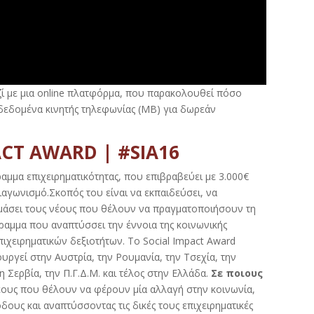
ί με μια
online
πλατφόρμα,
που
παρακολουθεί πόσο
δεδομένα κινητής τηλεφωνίας (
MB
) για δωρεάν
ACT AWARD | #SIA16
ραμμα επιχειρηματικότητας, που επιβραβεύει με 3.000€
ιαγωνισμό.Σκοπός του είναι να εκπαιδεύσει, να
ιμάσει τους νέους που θέλουν να πραγματοποιήσουν τη
γραμμα που αναπτύσσει την έννοια της κοινωνικής
επιχειρηματικών δεξιοτήτων. Το Social Impact Award
ουργεί στην Αυστρία, την Ρουμανία, την Τσεχία, την
τη Σερβία, την Π.Γ.Δ.Μ. και τέλος στην Ελλάδα.
Σε ποιους
έους που θέλουν να φέρουν μία αλλαγή στην κοινωνία,
δους και αναπτύσσοντας τις δικές τους επιχειρηματικές