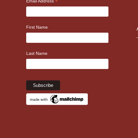
*
Email Address
First Name
Last Name