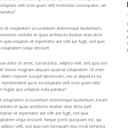
voluptate velit esse quam nihil molestiae consequatur, vel
pariatur?
rror sit voluptatem accusantium doloremque laudantium,
ventore veritatis et quasi architecto beatae vitae dicta
uia voluptas sit aspernatur aut odit aut fugit, sed quia
 voluptatem sequi nesciunt.
 dolor sit amet, consectetur, adipisci velit, sed quia non
 et dolore magnam aliquam quaerat voluptatem. Ut enim
lam corporis suscipit laboriosam, nisi ut aliquid ex ea
prehenderit qui in ea voluptate velit esse quam nihil
 fugiat quo voluptas nulla pariatur?
r sit voluptatem accusantium doloremque laudantium, totam
ritatis et quasi architecto beatae vitae dicta sunt
ptas sit aspernatur aut odit aut fugit, sed quia
uptatem sequi nesciunt. Neque porro quisquam est, qui
, adipisci velit, sed quia non numquam eius modi tempora