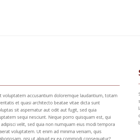
r sit voluptatem accusantium doloremque laudantium, totam
ritatis et quasi architecto beatae vitae dicta sunt
ptas sit aspernatur aut odit aut fugit, sed quia
uptatem sequi nesciunt. Neque porro quisquam est, qui
, adipisci velit, sed quia non numquam eius modi tempora
aerat voluptatem. Ut enim ad minima veniam, quis
laboriosam, nisi ut aliquid ex ea commodi consequatur?