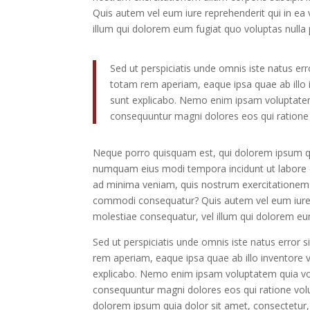
Quis autem vel eum iure reprehenderit qui in ea 
illum qui dolorem eum fugiat quo voluptas nulla 
Sed ut perspiciatis unde omnis iste natus e
totam rem aperiam, eaque ipsa quae ab illo in
sunt explicabo. Nemo enim ipsam voluptatem q
consequuntur magni dolores eos qui ratione
Neque porro quisquam est, qui dolorem ipsum quia
numquam eius modi tempora incidunt ut labore
ad minima veniam, quis nostrum exercitationem ul
commodi consequatur? Quis autem vel eum iure re
molestiae consequatur, vel illum qui dolorem eum
Sed ut perspiciatis unde omnis iste natus erro
rem aperiam, eaque ipsa quae ab illo inventore ve
explicabo. Nemo enim ipsam voluptatem quia volu
consequuntur magni dolores eos qui ratione vol
dolorem ipsum quia dolor sit amet, consectetur