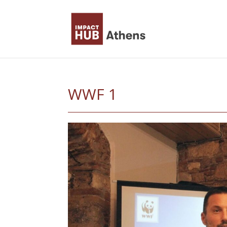
Skip
to
content
WWF 1