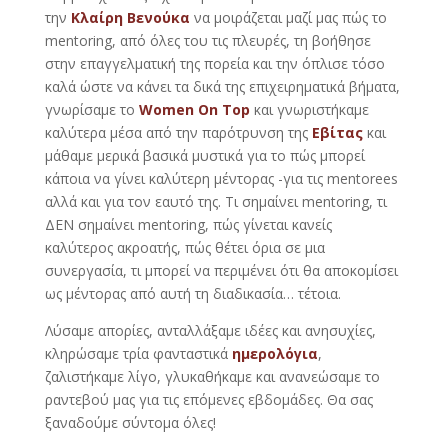
την
Κλαίρη Βενούκα
να μοιράζεται μαζί μας πώς το
mentoring, από όλες του τις πλευρές, τη βοήθησε
στην επαγγελματική της πορεία και την όπλισε τόσο
καλά ώστε να κάνει τα δικά της επιχειρηματικά βήματα,
γνωρίσαμε το
Women On Top
και γνωριστήκαμε
καλύτερα μέσα από την παρότρυνση της
Εβίτας
και
μάθαμε μερικά βασικά μυστικά για το πώς μπορεί
κάποια να γίνει καλύτερη μέντορας -για τις mentorees
αλλά και για τον εαυτό της. Τι σημαίνει mentoring, τι
ΔΕΝ σημαίνει mentoring, πώς γίνεται κανείς
καλύτερος ακροατής, πώς θέτει όρια σε μια
συνεργασία, τι μπορεί να περιμένει ότι θα αποκομίσει
ως μέντορας από αυτή τη διαδικασία… τέτοια.
Λύσαμε απορίες, ανταλλάξαμε ιδέες και ανησυχίες,
κληρώσαμε τρία φανταστικά
ημερολόγια
,
ζαλιστήκαμε λίγο, γλυκαθήκαμε και ανανεώσαμε το
ραντεβού μας για τις επόμενες εβδομάδες. Θα σας
ξαναδούμε σύντομα όλες!