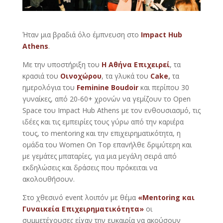
Ήταν μια βραδιά όλο έμπνευση στο
Impact Hub
Athens
.
Με την υποστήριξη του
Η Αθήνα Επιχειρεί
, τα
κρασιά του
Οινοχώρου
, τα γλυκά του
Cake
,
τα
ημερολόγια του
Feminine Boudoir
και περίπου 30
γυναίκες, από 20-60+ χρονών να γεμίζουν το Open
Space του Impact Hub Athens με τον ενθουσιασμό, τις
ιδέες και τις εμπειρίες τους γύρω από την καριέρα
τους, το mentoring και την επιχειρηματικότητα, η
ομάδα του Women On Top επανήλθε δριμύτερη και
με γεμάτες μπαταρίες, για μια μεγάλη σειρά από
εκδηλώσεις και δράσεις που πρόκειται να
ακολουθήσουν.
Στο χθεσινό event λοιπόν με θέμα
«Mentoring και
Γυναικεία Επιχειρηματικότητα»
οι
συμμετέχουσες είχαν την ευκαιρία να ακούσουν