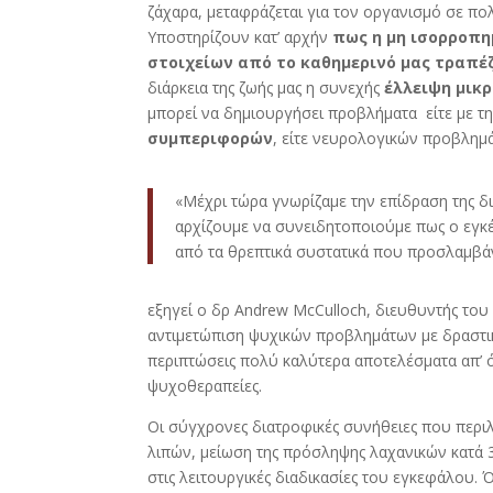
ζάχαρα, μεταφράζεται για τον οργανισμό σε πολ
Υποστηρίζουν κατ’ αρχήν
πως η μη ισορροπη
στοιχείων από το καθημερινό μας τραπέ
διάρκεια της ζωής μας η συνεχής
έλλειψη μικ
μπορεί να δημιουργήσει προβλήματα είτε με τ
συμπεριφορών
, είτε νευρολογικών προβλημ
«Μέχρι τώρα γνωρίζαμε την επίδραση της δ
αρχίζουμε να συνειδητοποιούμε πως ο εγκέ
από τα θρεπτικά συστατικά που προσλαμβά
εξηγεί ο δρ Andrew McCulloch, διευθυντής του 
αντιμετώπιση ψυχικών προβλημάτων με δραστικ
περιπτώσεις πολύ καλύτερα αποτελέσματα απ’ ό
ψυχοθεραπείες.
Οι σύγχρονες διατροφικές συνήθειες που περ
λιπών, μείωση της πρόσληψης λαχανικών κατά 
στις λειτουργικές διαδικασίες του εγκεφάλου.