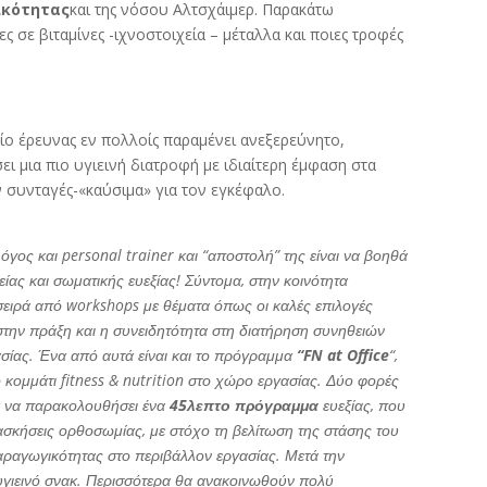
ικότητας
και της νόσου Αλτσχάιμερ. Παρακάτω
ς σε βιταμίνες -ιχνοστοιχεία – μέταλλα και ποιες τροφές
ίο έρευνας εν πολλοίς παραμένει ανεξερεύνητο,
ι μια πιο υγιεινή διατροφή με ιδιαίτερη έμφαση στα
ν συνταγές-«καύσιμα» για τον εγκέφαλο.
όγος και personal trainer και “αποστολή” της είναι να βοηθά
ας και σωματικής ευεξίας! Σύντομα, στην κοινότητα
α σειρά από workshops με θέματα όπως οι καλές επιλογές
στην πράξη και η συνειδητότητα στη διατήρηση συνηθειών
σίας. Ένα από αυτά είναι και το πρόγραμμα
“FN at Office
“,
ο κομμάτι fitness & nutrition στο χώρο εργασίας. Δύο φορές
ία να παρακολουθήσει ένα
45λεπτο πρόγραμμα
ευεξίας, που
 ασκήσεις ορθοσωμίας, με στόχο τη βελίτωση της στάσης του
αραγωγικότητας στο περιβάλλον εργασίας. Μετά την
υγιεινό σνακ. Περισσότερα θα ανακοινωθούν πολύ