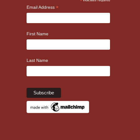
*
indicates required
*
Email Address
First Name
Last Name