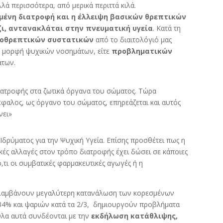
λά περισσότερα, από μερικά περιττά κιλά.
μένη διατροφή και η έλλειψη βασικών θρεπτικών
ζι, αντανακλάται στην πνευματική υγεία
. Κατά τη
ροθρεπτικών συστατικών
από το διαιτολόγιό μας
η μορφή ψυχικών νοσημάτων, είτε
προβληματικών
άτων.
ιατροφής στα ζωτικά όργανα του σώματος. Τώρα
φαλος, ως όργανο του σώματος, επηρεάζεται και αυτός
νει»
Ιδρύματος για την Ψυχική Υγεία. Επίσης προσθέτει πως η
ές αλλαγές στον τρόπο διατροφής έχει δώσει σε κάποιες
,τι οι συμβατικές φαρμακευτικές αγωγές ή η
ιλαμβάνουν μεγαλύτερη κατανάλωση των κορεσμένων
34% και ψαριών κατά τα 2/3, δημιουργούν προβλήματα
 Όλα αυτά συνδέονται με την
εκδήλωση κατάθλιψης,