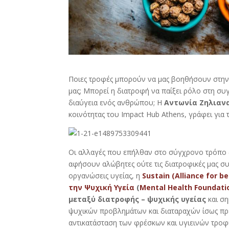
Ποιες τροφές μπορούν να μας βοηθήσουν στην 
μας; Μπορεί η διατροφή να παίξει ρόλο στη συ
διαύγεια ενός ανθρώπου; Η
Αντωνία Ζηλιαν
κοινότητας του Impact Hub Athens, γράφει για τ
Οι αλλαγές που επήλθαν στο σύγχρονο τρόπο ζ
αφήσουν αλώβητες ούτε τις διατροφικές μας συ
οργανώσεις υγείας, η
Sustain (Alliance for b
την Ψυχική Υγεία
(
Mental Health Foundati
μεταξύ διατροφής – ψυχικής υγείας
και ση
ψυχικών προβλημάτων και διαταραχών ίσως πρέ
αντικατάσταση των φρέσκων και υγιεινών τροφί