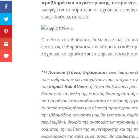
προβλημάτων συγκέντρωσης, υπερκινητ
αναφέρεται το σύμπτωμα σε σχέση με τις ανάγκε
είναι πλούσιες σε αυτά:
Οι ειδικοί του Ιδρύματος δηλώνουν πως το πεδ
εντούτοις ενθαρρύνουν τον κόσμο να υιοθετήσε
λαχανικά, τα φρούτα και το ψάρι και προτείνου
*
Η
Αντωνία (Τόνια) Ζηλιαναίου,
είναι διατροφολ
τους ανθρώπους να πετυχαίνουν τους στόχους υγεί
του
Impact Hub Athens
, η Τόνια θα ξεκινήσει μι
διατροφής, τα οφέλη της φυσικής δραστηριότητας 
που προάγουν την αποδοτικότητα σε χώρους εργα
το οποίο περιλαμβάνει μια ολιστική προσέγγιση στ
την εβδομάδα η κοινότητά μας θα έχει την ευκαιρ
περιλαμβάνει θεωρία της ανατομίας και πρακτικές
σώματος, την αύξηση της συγκέντρωσης και της π
ολοκλήρωση της κάθε συνάντησης, θα σερβίρεται 