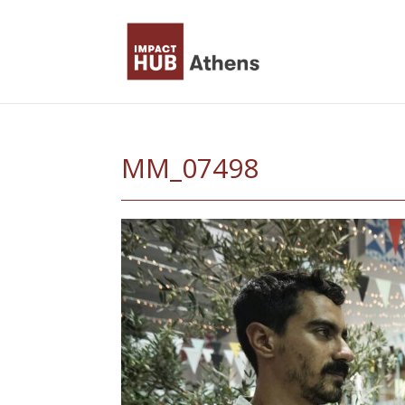
Skip
to
content
MM_07498