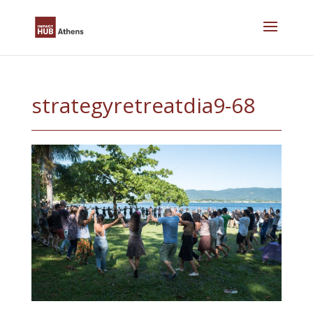
Skip
to
content
strategyretreatdia9-68