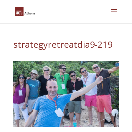
Skip
to
content
strategyretreatdia9-219