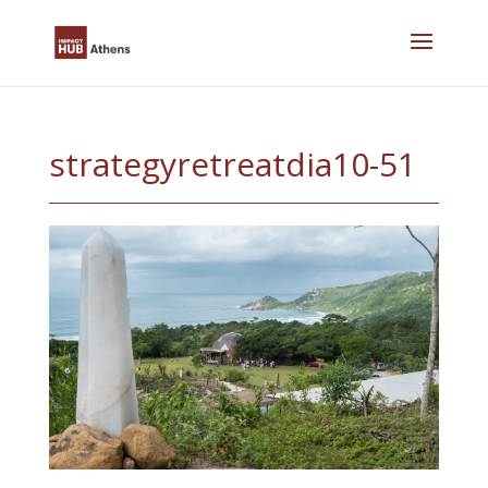
Skip
to
content
strategyretreatdia10-51