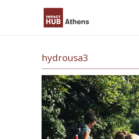
Skip
to
content
hydrousa3