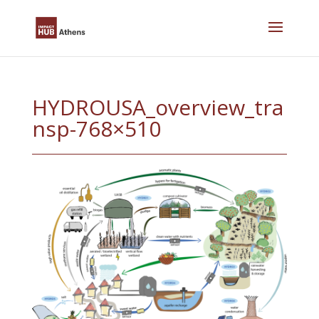
Skip
to
content
HYDROUSA_overview_tra
nsp-768×510