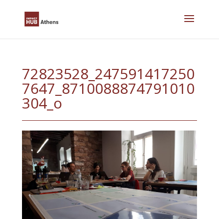
Skip
to
content
72823528_247591417250
7647_8710088874791010
304_o