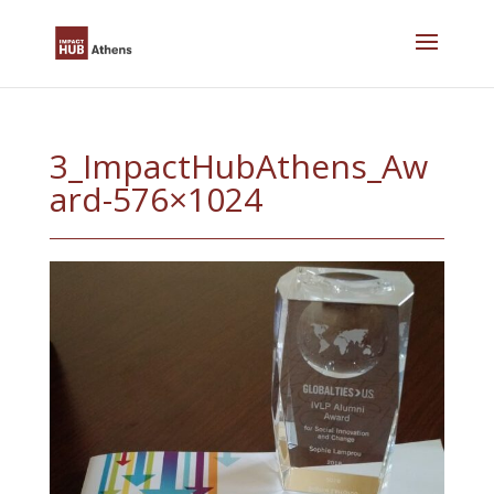
Skip
to
content
3_ImpactHubAthens_Aw
ard-576×1024