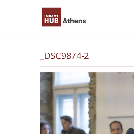
Skip
to
content
_DSC9874-2