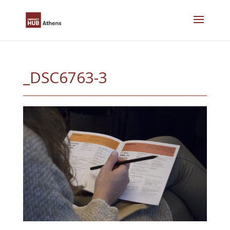
Skip
to
content
_DSC6763-3