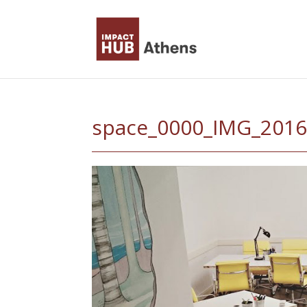
Skip
to
content
space_0000_IMG_2016