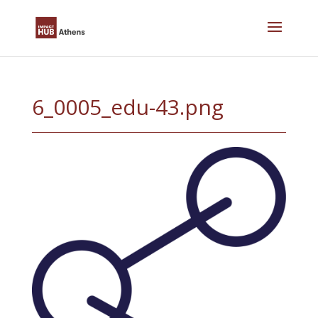
Skip
to
content
6_0005_edu-43.png