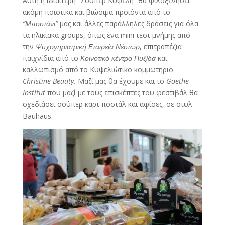
Αυτή η ιδιαίτερη “Σούπερ Κυψέλη” θα φιλοξενήσει
ακόμη ποιοτικά και βιώσιμα προϊόντα από το
“Μποστάνι”
μας και άλλες παράλληλες δράσεις για όλα
τα ηλικιακά groups, όπως ένα mini τεστ μνήμης από
την
Ψυχογηριατρική Εταιρεία Νέστωρ
, επιτραπέζια
παιχνίδια από το
Κοινοτικό κέντρο Πυξίδα
και
καλλωπισμό από το Κυψελιώτικο κομμωτήριο
Christine Beauty.
Μαζί μας θα έχουμε και το
Goethe-
Institut
που μαζί με τους επισκέπτες του φεστιβάλ θα
σχεδιάσει σούπερ καρτ ποστάλ και αφίσες, σε στυλ
Bauhaus.