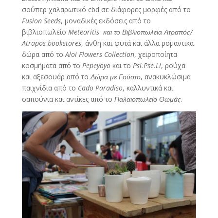
σούπερ χαλαρωτικό cbd σε διάφορες μορφές από το
Fusion Seeds
, μοναδικές εκδόσεις από το
βιβλιοπωλείο
Meteoritis και το
Βιβλιοπωλεία Ατραπός/
Atrapos bookstores
, άνθη και φυτά και άλλα ρομαντικά
δώρα από το
Aloi Flowers Collection
, χειροποίητα
κοσμήματα από το
Pepeyoyo
και το
Psi.Pse.Li
, ρούχα
και αξεσουάρ από το
Δώρα με Γούστο
, ανακυκλώσιμα
παιχνίδια από το
Cado Paradiso
, καλλυντικά και
σαπούνια και αντίκες από το
Παλαιοπωλείο Θωμάς
.