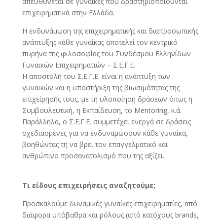
απευθύνεται σε γυναίκες που δραστηριοποιούνται
επιχειρηματικά στην Ελλάδα.
Η ενδυνάμωση της επιχειρηματικής και διαπροσωπικής
ανάπτυξης κάθε γυναίκας αποτελεί τον κεντρικό
πυρήνα της φιλοσοφίας του Συνδέσμου Ελληνίδων
Γυναικών Επιχειρηματιών – Σ.Ε.Γ.Ε.
Η αποστολή του Σ.Ε.Γ.Ε. είναι η ανάπτυξη των
γυναικών και η υποστήριξη της βιωσιμότητας της
επιχείρησής τους, με τη υλοποίηση δράσεων όπως η
Συμβουλευτική, η Εκπαίδευση, το Mentoring, κ.ά.
Παράλληλα, ο Σ.Ε.Γ.Ε. συμμετέχει ενεργά σε δράσεις
σχεδιασμένες για να ενδυναμώσουν κάθε γυναίκα,
βοηθώντας τη να βρει τον επαγγελματικό και
ανθρώπινο προσανατολισμό που της αξίζει.
Τι είδους επιχειρήσεις αναζητούμε;
Προσκαλούμε δυναμικές γυναίκες επιχειρηματίες, από
διάφορα υπόβαθρα και ρόλους (από κατόχους brands,