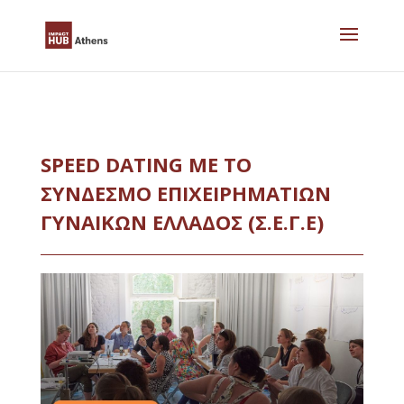
Skip
to
content
SPEED DATING ΜΕ ΤΟ
ΣΎΝΔΕΣΜΟ ΕΠΙΧΕΙΡΗΜΑΤΙΏΝ
ΓΥΝΑΙΚΏΝ ΕΛΛΆΔΟΣ (Σ.Ε.Γ.Ε)