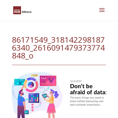
Skip
to
content
86171549_318142298187
6340_2616091479373774
848_o