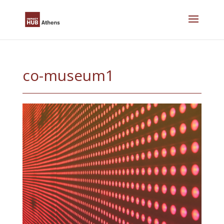
Skip
to
content
co-museum1