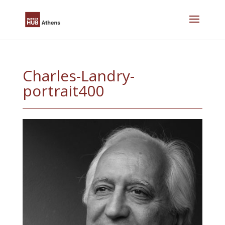
Skip
to
content
Charles-Landry-
portrait400