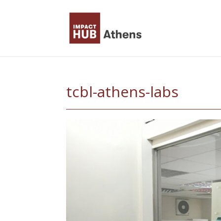
Skip
to
content
tcbl-athens-labs