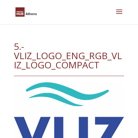
Skip
to
content
5.-
VLIZ_LOGO_ENG_RGB_VL
IZ_LOGO_COMPACT