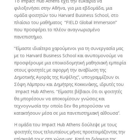
Το Impact Hub Athens έχει την ευκαιρία να
φιλοξενήσει στην Αθήνα, για μια εβδομάδα, μια
ομάδα φοιτητών του Harvard Business School, στο
πλαίσιο του μαθήματος “FIELD Global Immersion”
που προσφέρει το πλέον αναγνωρισμένο
πανεπιστήμιο.
“Είμαστε ιδιαίτερα χαρούμενοι για τη συνεργασία μας
με το Harvard Business School και ανυπομονούμε να
προσφέρουμε μια εποικοδομητική μαθησιακή εμπειρία
στους φοιτητές με αφορμή την αναβίωση της
Δημοτικής Αγοράς της Κυψέλης”, υπογραμμίζουν οι
Σόφη Λάμπρου και Δημήτρης Κοκκινάκης, ιδρυτές του
Impact Hub Athens. “Είμαστε βέβαιοι ότι οι φοιτητές
θα μπορέσουν να αποκομίσουν γνώσεις και
τεχνογνωσία την οποία δεν θα μπορούσαν να
κατακτήσουν μέσα σε μια πανεπιστημιακή αίθουσα”.
Η ομάδα του Impact Hub Athens δούλεψε με τους
φοιτητές τους τελευταίους μήνες προετοιμάζοντας την
επίσκεψή τους στη χώρα μας. Κατά τη διάρκεια της