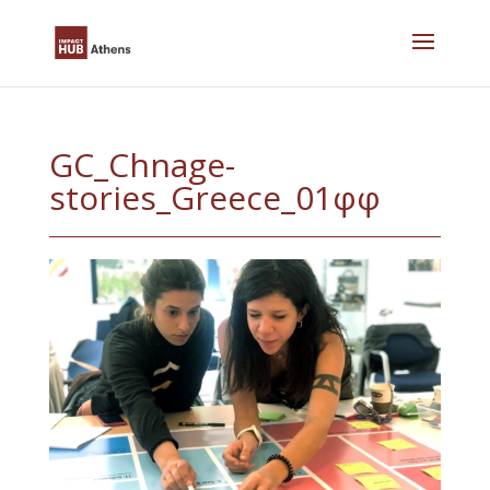
Skip
to
content
GC_Chnage-
stories_Greece_01φφ