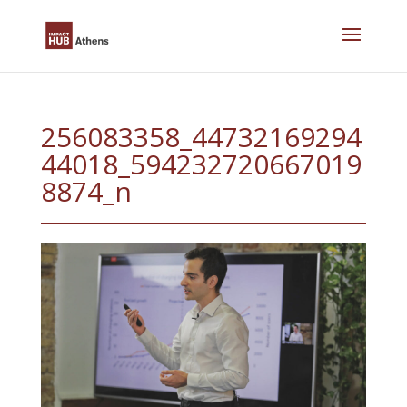
Skip
to
content
256083358_44732169294
44018_594232720667019
8874_n