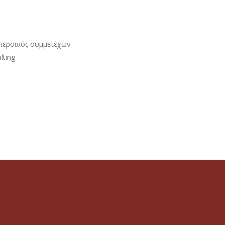
 περσινός συμμετέχων
lting