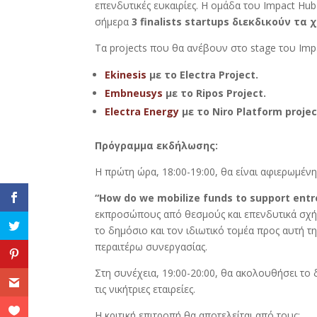
επενδυτικές ευκαιρίες. Η ομάδα του Impact Hub
σήμερα
3 finalists startups διεκδικούν τα 
Τα projects που θα ανέβουν στο stage του Impa
Ekinesis
με το Electra Project.
Embneusys
με το Ripos Project.
Electra Energy
με το Niro Platform projec
Πρόγραμμα εκδήλωσης:
Η πρώτη ώρα, 18:00-19:00, θα είναι αφιερωμένη 
“How do we mobilize funds to support entr
εκπροσώπους από θεσμούς και επενδυτικά σχή
το δημόσιο και τον ιδιωτικό τομέα προς αυτή 
περαιτέρω συνεργασίας.
Στη συνέχεια, 19:00-20:00, θα ακολουθήσει το 
τις νικήτριες εταιρείες.
Η κριτική επιτροπή θα αποτελείται από τους: