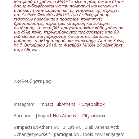
Μια φορά το χρόνο, η MitOst καλεί τα μέλη της και όλους
όσους ενδιαφέρονται για την πολιτιστική και κοινωνική
ανταλλαγή στην Ευρώπη και τις γειτονικές της περιοχές,
στο Διεθνές Φεστιβάλ MitOst, ένα διεθνές φόρουμ
τεσσάρων ημερών που προσφέρει πολιτιστικές
δραστηριότητες, περαιτέρω κατάρτιση και ευκαιρίες
δικτύωσης. Το φεστιβάλ πραγματοποιείται κάθε χρόνο σε
μια άλλη πόλη, περιλαμβάνοντας περισσότερες από 80
εκδηλώσεις και παρέχοντας δυνατότητες δικτύωσης,
μάθησης, προβληματισμού και έμπνευσης. Από τις 3 έως
τις 7 Οκτωβρίου 2018, το Φεστιβάλ MitOst φιλοξενήθηκε
στην Αθήνα.
Ακολουθήστε μας:
Instagram |
ImpactHubAthens
–
Citytoolbox
Facebook |
Impact Hub Athens
–
Citytoolbox
#ImpactHubAthens #CTB_Lab #CTBlab_Athens #ctb
#changeityourself #participation #tools #civicengagem