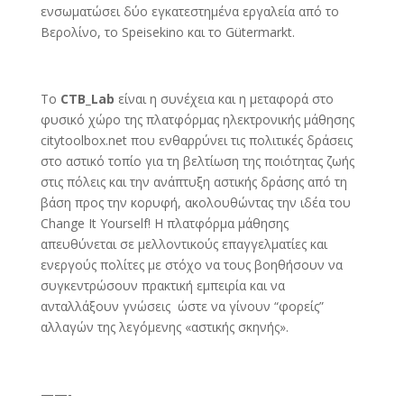
ενσωματώσει δύο εγκατεστημένα εργαλεία από το
Βερολίνο, το Speisekino και το Gütermarkt.
Το
CTB_Lab
είναι η συνέχεια και η μεταφορά στο
φυσικό χώρο της πλατφόρμας ηλεκτρονικής μάθησης
citytoolbox.net που ενθαρρύνει τις πολιτικές δράσεις
στο αστικό τοπίο για τη βελτίωση της ποιότητας ζωής
στις πόλεις και την ανάπτυξη αστικής δράσης από τη
βάση προς την κορυφή, ακολουθώντας την ιδέα του
Change It Yourself! Η πλατφόρμα μάθησης
απευθύνεται σε μελλοντικούς επαγγελματίες και
ενεργούς πολίτες με στόχο να τους βοηθήσουν να
συγκεντρώσουν πρακτική εμπειρία και να
ανταλλάξουν γνώσεις ώστε να γίνουν “φορείς”
αλλαγών της λεγόμενης «αστικής σκηνής».
——-