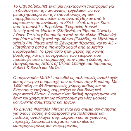
Το
CityToolBox.net
είναι μια ηλεκτρονική πλατφόρμα για
τη διάδοση και την ανταλλαγή εργαλείων για τον
μετασχηματισμό και την επαναξιολόγηση των
παρεμβάσεων σε πόλεις που αναπτύχθηκαν από 6
ευρωπαϊκές οργανώσεις: το
ZK/U
– Zentrum für Kunst
und Urbanistik z Βερολίνου (Γερμανία)
House!
Society
από το Maribor (Σλοβενία), το Ίδρυμα Otwarty
/
Open Territory Foundation
από το Λουβλίνο (Πολωνία),
την
Place Identity
από την Αθήνα (Ελλάδα), το Mjestimice
svjetlo /
In Places
από το Ζάγκρεμπ (Κροατία) και το
4iS –
Plataforma para a Inovação Social
από το Aveiro
(Πορτογαλία). Το έργο αυτό ήταν μέρος της κοινής
βούλησης και της συνεργασίας των εταίρων, που
προέκυψε από τη συμμετοχή στην πρώτη έκδοση του
Προγράμματος Actors of Urban Change του Ιδρύματος
Robert & Bosch και MitOst.
Ο οργανισμός MitOst προωθεί τις πολιτιστικές ανταλλαγές
και την ενεργό συμμετοχή των πολιτών στην Ευρώπη. Με
1400 μέλη σε 45 διαφορετικές χώρες, καθώς και με
διάφορους εταίρους, συμμετέχει σε ένα δυναμικό
ευρωπαϊκό δίκτυο. Διοργανώνει διεθνή προγράμματα και
έργα και χρησιμεύει ως πλατφόρμα για νέες μορφές
κοινωνικής συμμετοχής και έργων.
Το
Διεθνές Φεστιβάλ MitOst
είναι ένα σημείο συνάντησης
για όλους όσους ενδιαφέρονται για πολιτιστικές και
πολιτικές ανταλλαγές στην Ευρώπη και τις γειτονικές
περιοχές. Συνενώνει στοχαστές και ακτιβιστές,
εμπειρογνώμονες και νεοφερμένους