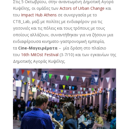
Στις 5 Οκτωβρίου, στην ανανεωμένη Δημοτική Αγορά
Κυψέλης, οι ομάδες των
Actors of Urban Change
και
του
Impact Hub Athens
σε συνεργασία με το
CTB_Lab, μαζί με πολίτες με ενδιαφέρον για τις
γειτονιές και τις πόλεις και τους τρόπους με τους
οποίους αλλάζουν, συναντήθηκαν για να ζήσουν μια
ενδιαφέρουσα κινηματο-γαστρονομική εμπειρία,
τα
Cine-Μαγειρέματα
– μία δράση στο πλαίσιο
του
16th MitOst Festival
(3-7/10) και των εγκαινίων της
Δημοτικής Αγοράς Κυψέλης.