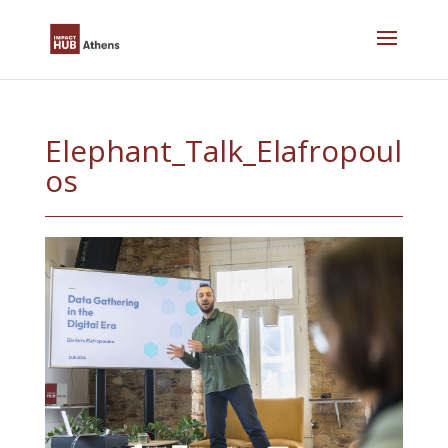
Skip
to
content
Elephant_Talk_Elafropoul
os