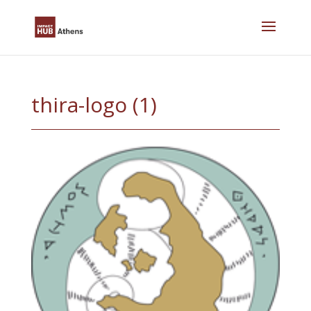
Skip
to
content
thira-logo (1)