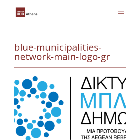
Skip
to
content
blue-municipalities-
network-main-logo-gr