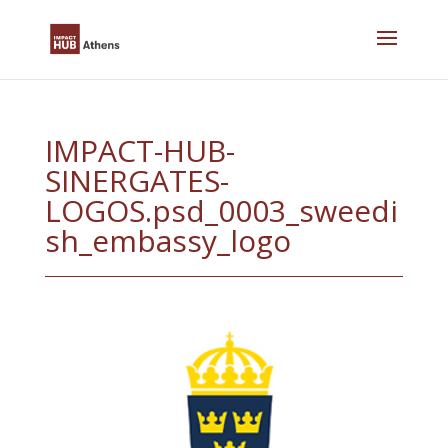
Skip
to
content
IMPACT-HUB-
SINERGATES-
LOGOS.psd_0003_sweedi
sh_embassy_logo