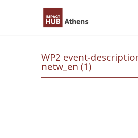
Skip
to
content
WP2 event-description
netw_en (1)