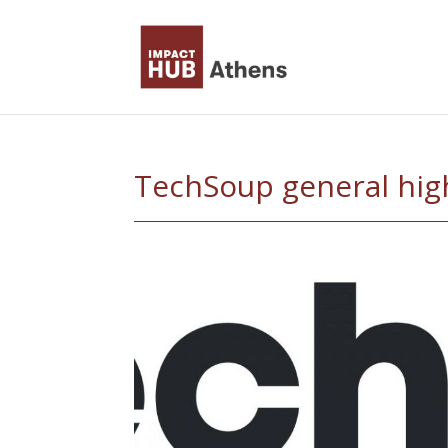
Skip
to
content
TechSoup general hig