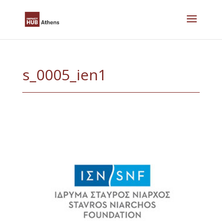
Skip
to
content
s_0005_ien1