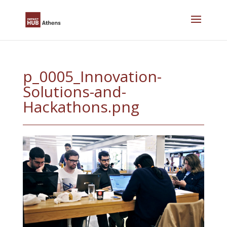
Skip
to
content
p_0005_Innovation-
Solutions-and-
Hackathons.png