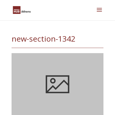
Skip
to
content
new-section-1342