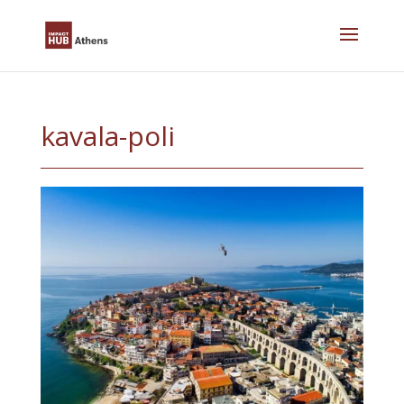
Skip
to
content
kavala-poli