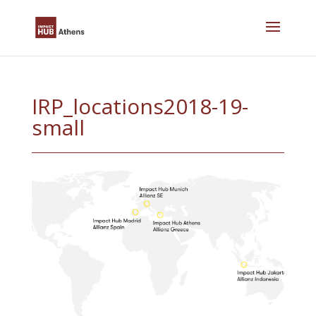
Skip
to
content
IRP_locations2018-19-
small