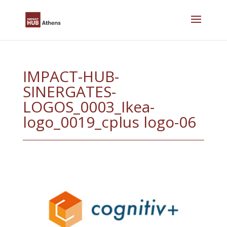
Skip
to
content
IMPACT-HUB-
SINERGATES-
LOGOS_0003_Ikea-
logo_0019_cplus logo-06