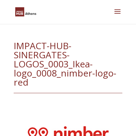
Skip
to
content
IMPACT-HUB-
SINERGATES-
LOGOS_0003_Ikea-
logo_0008_nimber-logo-
red