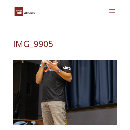
Skip
to
content
IMG_9905