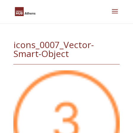
Skip
to
content
icons_0007_Vector-
Smart-Object