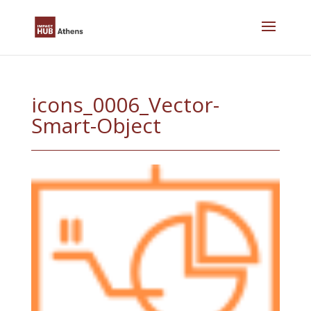
Skip
to
content
icons_0006_Vector-
Smart-Object