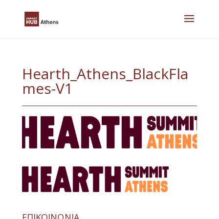
Skip
to
content
Hearth_Athens_BlackFla
mes-V1
ΕΠΙΚΟΙΝΩΝΙΑ