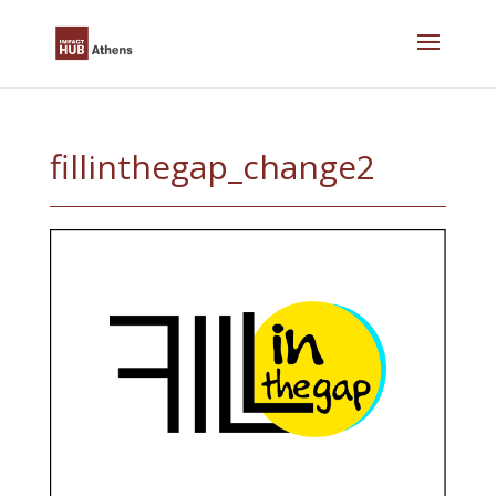
Skip
to
content
fillinthegap_change2