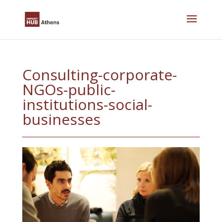
Skip
to
content
Consulting-corporate-
NGOs-public-
institutions-social-
businesses