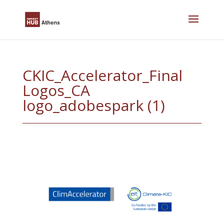
Skip
to
content
CKIC_Accelerator_Final
Logos_CA
logo_adobespark (1)